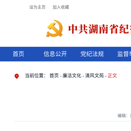
设为主页
加入收藏
首页
信息公开
党纪法规
监督
领导机构
党内法规
监督曝光
执纪审查
廉润湖湘
资料库
工作程序
国家法律
信访举报
党纪政务处分
湖湘好家风
组织机构
纪法课堂
清风文苑
预决算信
漫说纪法
当前位置：
首页
廉洁文化
清风文苑
正文
编辑：