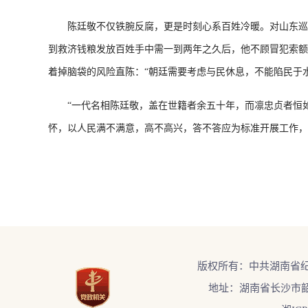
陈廷敬不仅铁腕反腐，更是时刻心系百姓冷暖。对山东巡抚富
到救济钱粮发放百姓手中需一到两年之久后，他不顾冒犯索额
着掉脑袋的风险直陈：“朝廷需要考虑与民休息，不能陷民于
“一代名相陈廷敬，盖在世籍者余五十年，而凛忠贞者恒如
怀，以人民满不满意，高不高兴，答不答应为标准开展工作，
版权所有：中共湖南省
地址：湖南省长沙市韶