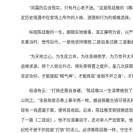
“风霜历后含苞实，只有丹心老不迷。”这是陈廷敬的《赐
定历史境遇中在官场上所作的人格、道德和行为的艰难选择。
纵观陈廷敬的一生，脚踏实地做事，清正廉明为官，以严格自
名重当时，誉传后代，一是他坚持理想;二是自身过硬;三是勤
“为天地立心，为生民立命，为往圣继绝学，为万世开太平
追根求源，将个人官位升迁、得失荣辱置之度外，虽几次获罪
坚定信仰，才能提起“精气神”，才能炼就“金刚不坏之身”，
俗语有云：“打铁还需自身硬。”陈廷敬以一生清寒做到了自
公同之。”宝泉局官员奉上秦半两一枚，据说佩戴古钱可得吉
现有一钱遗漏于案，便将其收起。后来，陈廷敬至铜钱铸造现
了一篇《二钱说》。他不仅清廉自守，还对亲人严加管束。他
纪检干部干的就是“打铁”的活儿，必须像陈廷敬一样，守住