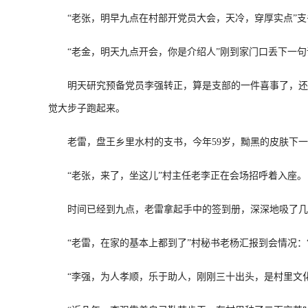
“老张，明早九点在村部开党员大会，天冷，穿厚实点”支
“老金，明天九点开会，你是介绍人”刚到家门口丢下一句
明天研究预备党员李强转正，算是支部的一件喜事了，还有
觉大步子跑起来。
老雷，盘王乡里水村的支书，今年59岁，黝黑的皮肤下一
“老张，来了，坐这儿”村主任老李正在会场招呼着入座。
时间已经到九点，老雷拿起手中的签到册，深深地吸了几口气
“老雷，在家的基本上都到了”村秘书老杨汇报到会情况：“
“李强，为人孝顺，乐于助人，刚刚三十出头，是村里文化