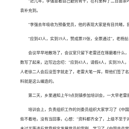
“近几年，李强靠着自己勤劳肯干，在村里种了二百亩茶叶
袁补充到。
“李强去年吸收为预备党员，他的表现大家是有目共睹，我
“应到43人，实到19人，赞成票19张，全票通过”，老杨
会议早早地散场了，会议室只留下老雷还在琢磨着什么，参
数写了起来，边写边念叨：“应到43人，请假4人，实到39人
人老徐二人会后没签字就走了，老雷大笔一挥，帮他们签了名
料就是这么编造的。
第二天，乡里通知上午9点到镇参加培训会，一大早老雷就
培训会上，负责组织工作的刘委员组织大家学习了《中国共
些不着地，没有当回事，心想：“资料都齐全了，上级不至于
未过半等违反党章规定发展党员的案例，学习了《中国共产党