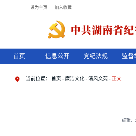
设为主页
加入收藏
首页
信息公开
党纪法规
监督
领导机构
党内法规
监督曝光
执纪审查
廉润湖湘
资料库
工作程序
国家法律
信访举报
党纪政务处分
湖湘好家风
组织机构
纪法课堂
清风文苑
预决算信
漫说纪法
当前位置：
首页
廉洁文化
清风文苑
正文
编辑：