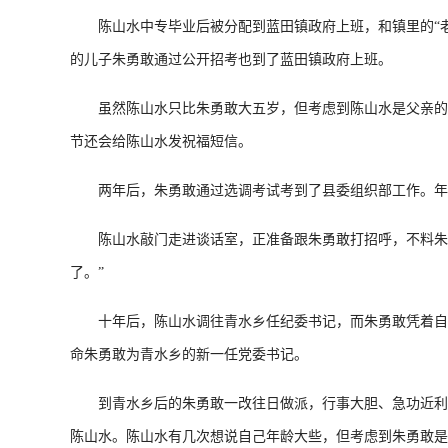
陈山水中专毕业后被分配到蓝田镇政府上班，和镇里的“老
的儿子朱勇敢通过公开招考也到了蓝田镇政府上班。
虽然陈山水只比朱勇敢大五岁，但考虑到陈山水是父亲的同事
节还会给陈山水发祝福短信。
两年后，朱勇敢通过选调考试考到了县委组织部工作。年底
陈山水敲门走进谈话室，正准备跟朱勇敢打招呼，不料朱勇敢
了。”
十年后，陈山水调往青水乡任纪委书记，而朱勇敢凭着自己
命朱勇敢为青水乡的新一任党委书记。
到青水乡后的朱勇敢一改往日做派，行事大胆、急功近利、
陈山水。陈山水有几次想说自己年龄大些，但考虑到朱勇敢是领