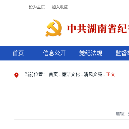
设为主页
加入收藏
首页
信息公开
党纪法规
监督
领导机构
党内法规
监督曝光
执纪审查
廉润湖湘
资料库
工作程序
国家法律
信访举报
党纪政务处分
湖湘好家风
组织机构
纪法课堂
清风文苑
预决算信
漫说纪法
当前位置：
首页
廉洁文化
清风文苑
正文
编辑：