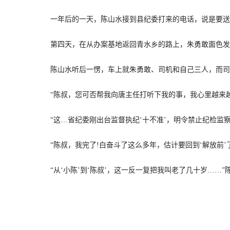
一年后的一天，陈山水接到县纪委打来的电话，说是要送朱
第四天，在从办案基地返回青水乡的路上，朱勇敢面色发青
陈山水听后一愣，车上就朱勇敢、司机和自己三人，而司机
“陈叔，您可否帮我向唐主任打听下我的事，我心里越来越
“这…省纪委刚出台监督执纪‘十不准’，明令禁止纪检监察
“陈叔，我完了!白奋斗了这么多年，估计要回到‘解放前’了
“从‘小陈’到‘陈叔’，这一反一复把我叫老了几十岁……”