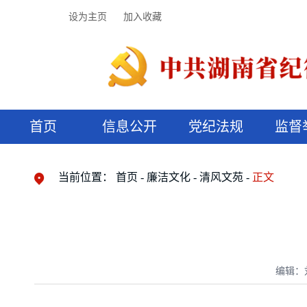
设为主页
加入收藏
首页
信息公开
党纪法规
监督
领导机构
党内法规
监督曝光
执纪审查
廉润湖湘
资料库
工作程序
国家法律
信访举报
党纪政务处分
湖湘好家风
组织机构
纪法课堂
清风文苑
预决算信
漫说纪法
当前位置：
首页
廉洁文化
清风文苑
正文
编辑：