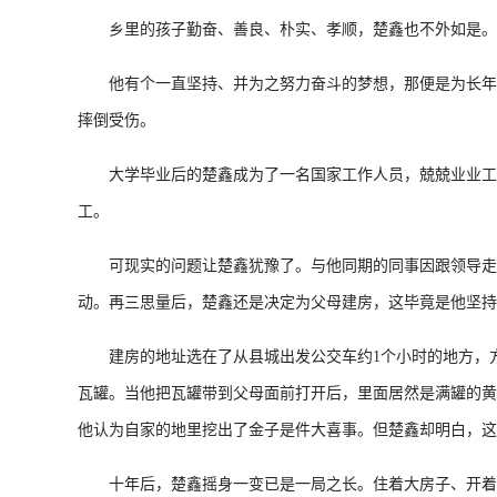
乡里的孩子勤奋、善良、朴实、孝顺，楚鑫也不外如是。
他有个一直坚持、并为之努力奋斗的梦想，那便是为长年居
摔倒受伤。
大学毕业后的楚鑫成为了一名国家工作人员，兢兢业业工作
工。
可现实的问题让楚鑫犹豫了。与他同期的同事因跟领导走动
动。再三思量后，楚鑫还是决定为父母建房，这毕竟是他坚持
建房的地址选在了从县城出发公交车约1个小时的地方，方
瓦罐。当他把瓦罐带到父母面前打开后，里面居然是满罐的黄
他认为自家的地里挖出了金子是件大喜事。但楚鑫却明白，这
十年后，楚鑫摇身一变已是一局之长。住着大房子、开着