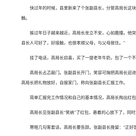
快过年的时候，县里新来了个张副县长，分管高局长这块工
触。
挨过年日子越来越近，高局长坐立不安，心如鹿撞。他突然
县长人可好了，好接触，也很孝顺父母，与父母居住。”
挂了电话，高局长窃喜，买了一提老年牛奶，包了一个不
高局长忐忑敲门。张副县长开门，笑容可掬把高局长迎进家
高局长把礼物放好，自报家门，称向张副县长汇报工作。
简单汇报完工作情况和自己的基本情况，高局长掏出红包
高局长见张副县长“笑纳”了红包，悬着的心放下了，同时
寒暄几句客套话，高局长要告辞。张副县长挽留：“正好饭