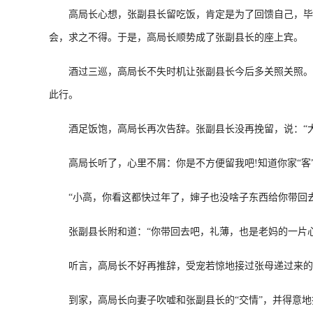
高局长心想，张副县长留吃饭，肯定是为了回馈自己，毕竟
会，求之不得。于是，高局长顺势成了张副县长的座上宾。
酒过三巡，高局长不失时机让张副县长今后多关照关照。张县
此行。
酒足饭饱，高局长再次告辞。张副县长没再挽留，说：“大
高局长听了，心里不屑：你是不方便留我吧!知道你家“客”
“小高，你看这都快过年了，婶子也没啥子东西给你带回去
张副县长附和道：“你带回去吧，礼薄，也是老妈的一片心
听言，高局长不好再推辞，受宠若惊地接过张母递过来的
到家，高局长向妻子吹嘘和张副县长的“交情”，并得意地