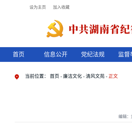
设为主页
加入收藏
首页
信息公开
党纪法规
监督
领导机构
党内法规
监督曝光
执纪审查
廉润湖湘
资料库
工作程序
国家法律
信访举报
党纪政务处分
湖湘好家风
组织机构
纪法课堂
清风文苑
预决算信
漫说纪法
当前位置：
首页
廉洁文化
清风文苑
正文
编辑：