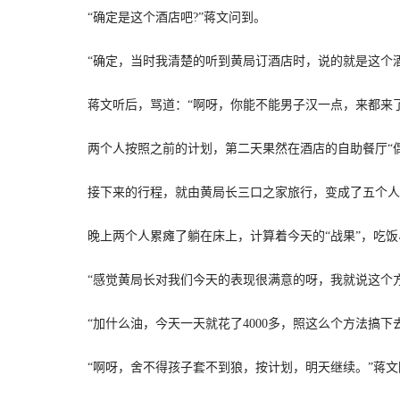
“确定是这个酒店吧?”蒋文问到。
“确定，当时我清楚的听到黄局订酒店时，说的就是这个酒
蒋文听后，骂道：“啊呀，你能不能男子汉一点，来都来了
两个人按照之前的计划，第二天果然在酒店的自助餐厅“偶
接下来的行程，就由黄局长三口之家旅行，变成了五个人的
晚上两个人累瘫了躺在床上，计算着今天的“战果”，吃饭、坐车
“感觉黄局长对我们今天的表现很满意的呀，我就说这个方
“加什么油，今天一天就花了4000多，照这么个方法搞下
“啊呀，舍不得孩子套不到狼，按计划，明天继续。”蒋文