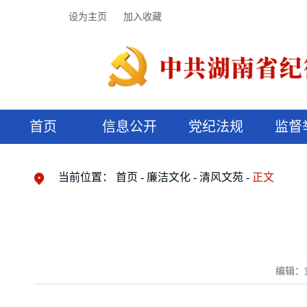
设为主页
加入收藏
首页
信息公开
党纪法规
监督
领导机构
党内法规
监督曝光
执纪审查
廉润湖湘
资料库
工作程序
国家法律
信访举报
党纪政务处分
湖湘好家风
组织机构
纪法课堂
清风文苑
预决算信
漫说纪法
当前位置：
首页
廉洁文化
清风文苑
正文
编辑：