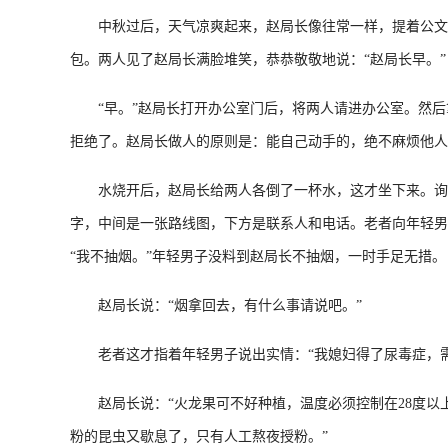
中秋过后，天气凉爽起来，赵局长像往常一样，提着公文包
包。两人见了赵局长满脸堆笑，恭恭敬敬地说：“赵局长早。”
“早。”赵局长打开办公室门后，将两人请进办公室。然后
拒绝了。赵局长做人的原则是：能自己动手的，绝不麻烦他人
水烧开后，赵局长给两人各倒了一杯水，这才坐下来。询问两
字，中间是一张路线图，下方是联系人和电话。老者向年轻男
“我不抽烟。”年轻男子没料到赵局长不抽烟，一时手足无措。
赵局长说：“烟拿回去，有什么事请说吧。”
老者这才指着年轻男子说出实情：“我媳妇得了尿毒症，需
赵局长说：“火龙果可不好种植，温度必须控制在28度以
粉的昆虫又歇息了，只有人工熬夜授粉。”