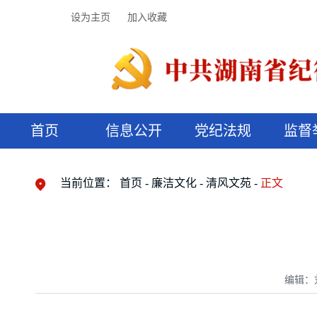
设为主页
加入收藏
首页
信息公开
党纪法规
监督
领导机构
党内法规
监督曝光
执纪审查
廉润湖湘
资料库
工作程序
国家法律
信访举报
党纪政务处分
湖湘好家风
组织机构
纪法课堂
清风文苑
预决算信
漫说纪法
当前位置：
首页
廉洁文化
清风文苑
正文
编辑：