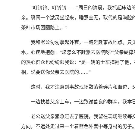
“叮铃铃、叮铃铃……”周日的清晨，我抓起床边的
亲。瞬间一个激灵坐起来，睡意全无，取代的是满腔的
茶叶市场团圆路上。”
我和老公匆匆拿起外套，一路赶赴事故地点。只见
水，心疼地抱怨：“您怎么不赶紧去医院呀?”父亲硬
的热心群众也纷纷跟我说：“是一辆的士车撞翻了他，
相，说要送你父亲去医院的……”
这时，我才注意到事故现场散落着碎片和血迹，父
一边扶着父亲上车，一边致谢善良的群众，我本已急
老公送父亲紧急赶去了医院，我留在现场继续等交警
方向，不远处走过来一个着蓝色外套中等身材的男子。