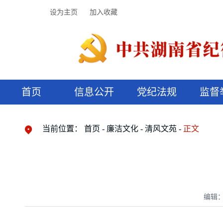
设为主页
加入收藏
首页
信息公开
党纪法规
监督
领导机构
党内法规
监督曝光
执纪审查
廉润湖湘
资料库
工作程序
国家法律
信访举报
党纪政务处分
湖湘好家风
组织机构
纪法课堂
清风文苑
预决算信
漫说纪法
当前位置：
首页
廉洁文化
清风文苑
正文
编辑