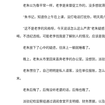
老朱以为像平常一样，老李是来督促工作的，没多想就滑
“朱书记，知道你上午在上课，没打电话打扰你，明天周六，
“这不是老李的风格呀，今天说话怎么这么严肃”老朱疑惑
喝，不违纪违规。可能老李找我是了解别人的情况，应该是我
老朱放下了心中的疑虑，往床上一躺就睡着了。
晚上，老朱从市里回来直奔老李的办公室。没想到，派驻纪
老朱愣住了，自己明明是私人请客，没在单位报账，怎么就
末。
老朱后悔了，后悔没听老婆的话，后悔也晚了。
派驻纪检监察组通过调阅食堂开支明细、财务票据，以及向