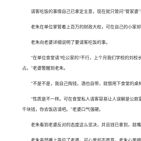
请客吃饭的事情自己已拿定主意，现在就只管问“管家婆”
老朱在单位掌管着上百万的财政大权，可在自己的小家却连
老朱向老婆详细说明了要请客吃饭的事。
“在单位食堂请?吃公家的?不行，上个月我们学校的刘校
占。”老婆警醒到老朱。
“不是不是，我自己掏钱，酒也自带，就借用下食堂的桌椅
“性质是不一样。可在食堂私人请客容易让人误解是公款宴请
千块钱，你去饭店请吧。”老婆口气强硬。
老朱看到老婆反对的态度这么坚决，并且钱已拿到，就嘴
老朱虽然嘴上答应了老婆，可心里却不愿意。老朱心里嘀