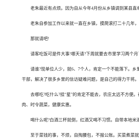
老朱最近有点烦。因为自从今年4月份从乡镇调到某县直单
老朱自参加工作以来就一直在乡镇，摸爬滚打二十几年，尽
那就请吧!
请客吃饭可是件大事!哪天请?下周就要去市里学习两个月
请谁?现单位人少，就6、7个人，肯定一个不能落下。乡
干部，解决了很多乡里的信访疑难问题，是自己的得力干将。
去哪吃?吃什么?挂“星”的肯定不能去，农庄太远不方便。
肉、时令蔬菜，健康实惠。
喝什么呢?白酒三杯就倒，红酒又喝不习惯。自带本地米
至于菜钱的事，不烦，自掏腰包，不报公账。买菜煮菜就