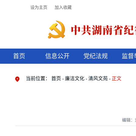
设为主页
加入收藏
首页
信息公开
党纪法规
监督
领导机构
党内法规
监督曝光
执纪审查
廉润湖湘
资料库
工作程序
国家法律
信访举报
党纪政务处分
湖湘好家风
组织机构
纪法课堂
清风文苑
预决算信
漫说纪法
当前位置：
首页
廉洁文化
清风文苑
正文
编辑：