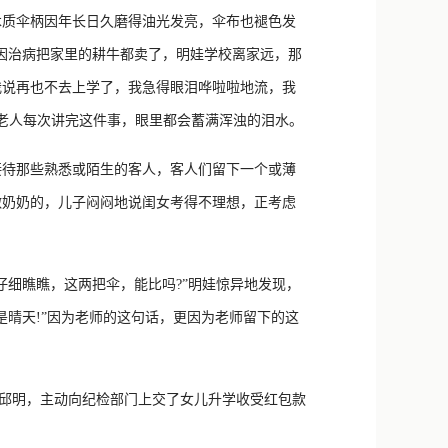
质伞柄因年长日久磨得油光发亮，伞布也褪色发
因治病把家里的耕牛都卖了，明娃学校离家远，那
我说再也不去上学了，我急得眼泪哗啦啦地流，我
”老人每次讲完这件事，眼里都会蓄满浑浊的泪水。
待那些熟悉或陌生的客人，客人们留下一个或薄
做奶奶的，儿子闷闷地说闺女考得不理想，正考虑
细瞧瞧，这两把伞，能比吗?”明娃惊异地发现，
晴天!”因为老师的这句话，更因为老师留下的这
邱明，主动向纪检部门上交了女儿升学收受红包款