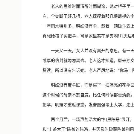
老人的思维时而清醒时而糊涂，她对柜子里一把
白，伞骨断了好几根，老人抚摸着那几根断掉的伞
一年雨水特别多，明娃没有伞，戴着一顶破斗笠
真想给孩子买把伞，可是家里实在是穷啊!几天后
一天又一天，女人并没有离开的意思。有一天家
或厚的信封就匆匆离去。老人这才知道，原来孙
复读，所以没有告诉她。老人严厉地说：“你马上
明娃没有带伞匠，而是买了一把漂亮的花伞回来
这个时候的母亲不怒自威，比任何时候都更清醒。
把伞，明娃才重返课堂，发奋图强考上大学，走
两个月后，一场声势浩大的“扫黑除恶”展开，
和“山茶大王”陈某的贿赂，并因及时破获陈某利