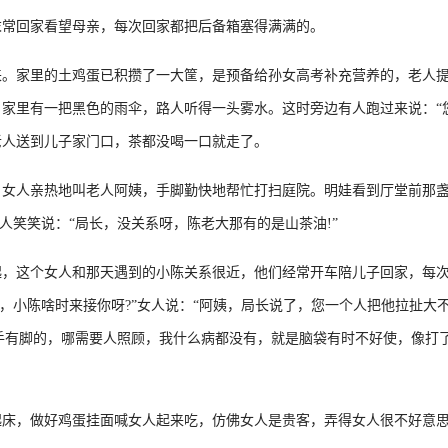
常回家看望母亲，每次回家都把后备箱塞得满满的。
家里的土鸡蛋已积攒了一大筐，是预备给孙女高考补充营养的，老人提
家里有一把黑色的雨伞，路人听得一头雾水。这时旁边有人跑过来说：“您
老人送到儿子家门口，茶都没喝一口就走了。
女人亲热地叫老人阿姨，手脚勤快地帮忙打扫庭院。明娃看到厅堂前那盏
人笑笑说：“局长，没关系呀，陈老大那有的是山茶油!”
这个女人和那天遇到的小陈关系很近，他们经常开车陪儿子回家，每次
娘，小陈啥时来接你呀?”女人说：“阿姨，局长说了，您一个人把他拉扯
有手有脚的，哪需要人照顾，我什么病都没有，就是脑袋有时不好使，像打
，做好鸡蛋挂面喊女人起来吃，仿佛女人是贵客，弄得女人很不好意