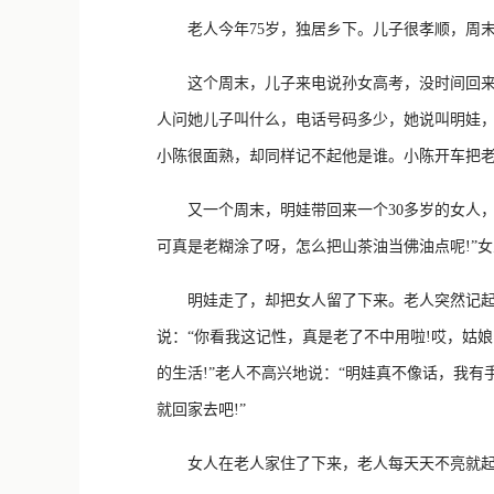
老人今年75岁，独居乡下。儿子很孝顺，周末
这个周末，儿子来电说孙女高考，没时间回来。
人问她儿子叫什么，电话号码多少，她说叫明娃，
小陈很面熟，却同样记不起他是谁。小陈开车把
又一个周末，明娃带回来一个30多岁的女人，
可真是老糊涂了呀，怎么把山茶油当佛油点呢!”女
明娃走了，却把女人留了下来。老人突然记起，
说：“你看我这记性，真是老了不中用啦!哎，姑
的生活!”老人不高兴地说：“明娃真不像话，我
就回家去吧!”
女人在老人家住了下来，老人每天天不亮就起床