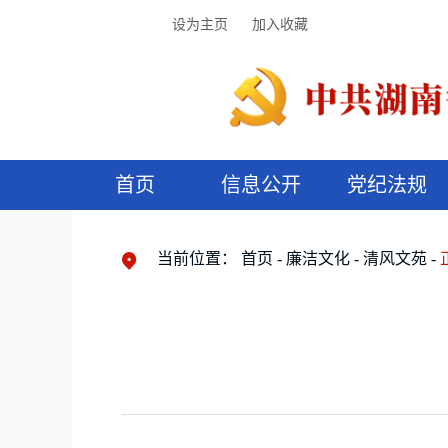
设为主页
加入收藏
首页
信息公开
党纪法规
领导机构
党内法规
监督曝光
执纪审查
廉润湖湘
资料库
工作程序
国家法律
信访举报
党纪政务处分
湖湘好家风
组织机构
纪法课堂
清风文苑
预
漫
当前位置：
首页
廉洁文化
清风文苑