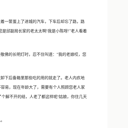
新浪微博
QQ
着一筐蛋上了进城的汽车，下车后却忘了路，路
微信
是邱副局长家的老太太啊!我是小陈呀!”老人看着
敬佛的长明灯时，忍不住叫道：“我的老娘哎，您
卸下后备箱里那些吃的用的就走了。老人内疚地
大不容易，现在年龄大了，需要有个人照顾您老人家
了个解不开的结，人老了都这样呢!姑娘，你住几天
思。