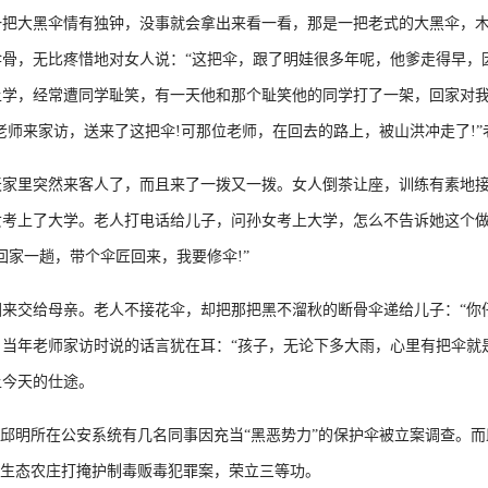
大黑伞情有独钟，没事就会拿出来看一看，那是一把老式的大黑伞，木
骨，无比疼惜地对女人说：“这把伞，跟了明娃很多年呢，他爹走得早，
上学，经常遭同学耻笑，有一天他和那个耻笑他的同学打了一架，回家对
老师来家访，送来了这把伞!可那位老师，在回去的路上，被山洪冲走了!
里突然来客人了，而且来了一拨又一拨。女人倒茶让座，训练有素地接
女考上了大学。老人打电话给儿子，问孙女考上大学，怎么不告诉她这个
回家一趟，带个伞匠回来，我要修伞!”
交给母亲。老人不接花伞，却把那把黑不溜秋的断骨伞递给儿子：“你仔
当年老师家访时说的话言犹在耳：“孩子，无论下多大雨，心里有把伞就是
上今天的仕途。
邱明所在公安系统有几名同事因充当“黑恶势力”的保护伞被立案调查。而
用生态农庄打掩护制毒贩毒犯罪案，荣立三等功。