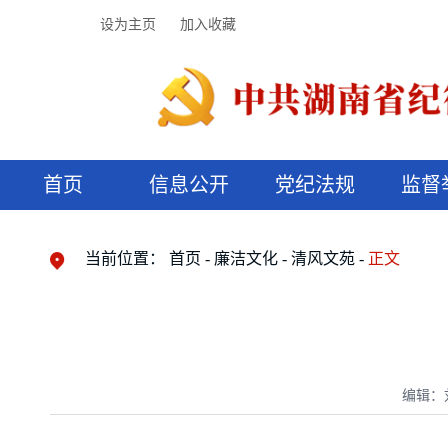
设为主页
加入收藏
首页
信息公开
党纪法规
监督
领导机构
党内法规
监督曝光
执纪审查
廉润湖湘
资料库
工作程序
国家法律
信访举报
党纪政务处分
湖湘好家风
组织机构
纪法课堂
清风文苑
预决算信
漫说纪法
当前位置：
首页
廉洁文化
清风文苑
正文
编辑：