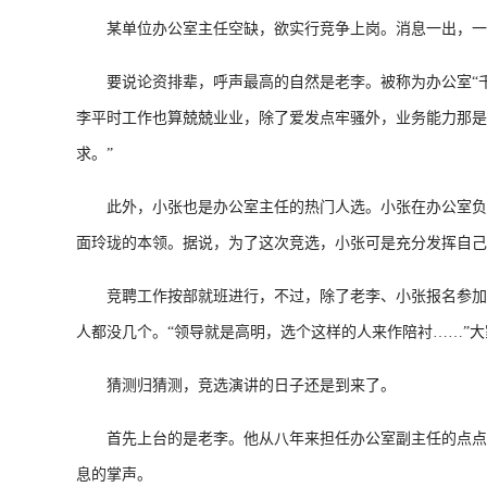
某单位办公室主任空缺，欲实行竞争上岗。消息一出，一石
要说论资排辈，呼声最高的自然是老李。被称为办公室“千年
李平时工作也算兢兢业业，除了爱发点牢骚外，业务能力那是
求。”
此外，小张也是办公室主任的热门人选。小张在办公室负责
面玲珑的本领。据说，为了这次竞选，小张可是充分发挥自己
竞聘工作按部就班进行，不过，除了老李、小张报名参加竞
人都没几个。“领导就是高明，选个这样的人来作陪衬……”大
猜测归猜测，竞选演讲的日子还是到来了。
首先上台的是老李。他从八年来担任办公室副主任的点点滴
息的掌声。