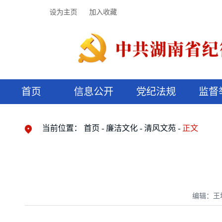
设为主页
加入收藏
首页
信息公开
党纪法规
监督
领导机构
党内法规
监督曝光
执纪审查
廉润湖湘
资料库
工作程序
国家法律
信访举报
党纪政务处分
湖湘好家风
组织机构
纪法课堂
清风文苑
预决算信
漫说纪法
当前位置：
首页
廉洁文化
清风文苑
正文
编辑：王