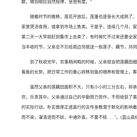
献，做到顺应自然规律，张弛有度。”
随着时节的推移，莲花开放后，莲蓬也逐渐长大成熟了，父
家里煲汤食用，或拿到市场上售卖。于是乎，连续几个月，家
第二天一大早就赶到集市上去卖了，有时候忙不过来还要全家
当丰收时节，父亲总不忘给周边邻居送一些莲子、藕节，共同
到了秋收完毕，农事稍闲暇的时候，父亲就会把莲藕田细心
看鱼的长势，把日常工作的重心转移到鱼的喂养和管理上，筹
虽然父亲的莲藕田面积不大，只有小小的三分左右，却承载
穷，乐享其中。父亲通过自己的辛勤努力劳作，不但收获了美
的实际行动，朴实敦厚正道直行的言传身教潜于默化的影响着
而不染，濯清涟而不妖，中通外直，不蔓不枝......”。(蓝山县