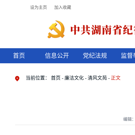
设为主页
加入收藏
首页
信息公开
党纪法规
监督
领导机构
党内法规
监督曝光
执纪审查
廉润湖湘
资料库
工作程序
国家法律
信访举报
党纪政务处分
湖湘好家风
组织机构
纪法课堂
清风文苑
预决算信
漫说纪法
当前位置：
首页
廉洁文化
清风文苑
正文
编辑