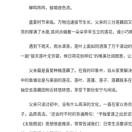
蝉鸣阵阵，蛙唱夜色浓。
盛夏时节来临，万物迅速拔节生长，父亲的三分莲藕田又到
亮的撑满了水面;其间点缀着一朵朵亭亭玉立的莲花，或小巧
遇到下雨天，雨水滴答，莲叶上面如同洒落了万千滚动的玉
一副“接天莲叶无穷碧，映日荷花别样红”的唯美壮阔图景，
父亲最是喜爱种植莲藕了。在我的印象中，自从家里解决了
中的鱼塘总是与美丽的莲花、莲叶、莲蓬、莲子、莲藕联系在
抽空去莲藕田附近转悠转悠，享受下那份安宁与闲适。
父亲只读过初中，没有什么高深的文化，一直在家以务农为
子，品质高洁。”还会时不时的背诵两句：“予独爱莲之出淤泥而
《太极图说》思想很是推崇，常常告诫我们：日常生活要讲究