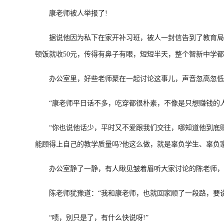
康老师被人举报了!
据说他因为私下在家开补习班，被人一封信告到了教育局。
顿饭就收50元，传得有鼻子有眼，短短半天，整个智新中学
办公室里，好些老师聚在一起讨论这事儿，声音忽高忽低。
“康老师平日话不多，吃穿都很朴素，不像是只想赚钱的人
“你也说他话少，平时又不爱跟我们交往，哪知道他到底赚没
能顾得上自己的教学质量吗?他这么做，就是辜负学生、辜负家
办公室静了一静，有人瞅见皱着眉听大家讨论的陈老师，问
陈老师犹豫道：“我和康老师，也就回家顺了一段路，要说
“啧，别只是了，有什么快说呀!”