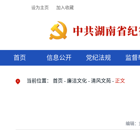
设为主页
加入收藏
首页
信息公开
党纪法规
监督
领导机构
党内法规
监督曝光
执纪审查
廉润湖湘
资料库
工作程序
国家法律
信访举报
党纪政务处分
湖湘好家风
组织机构
纪法课堂
清风文苑
预决算信
漫说纪法
当前位置：
首页
廉洁文化
清风文苑
正文
编辑：