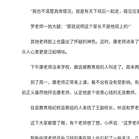
“我也不清楚具体情况，就是有天下班后一起走，碰见位家
罗老师一拍大腿：“那就说明这个家长不是他班上的!”
其他老师脸上也露出了怀疑的神色。这时，康老师进来了，
众人心里更是泛起嘀咕。
下午康老师没来学校，据说被教育局的人叫走了。周末两天
到了周一，康老师正常来上课，看不出有没有受影响。有老
前正义盎然地抨击康老师，认定他是个收黑心钱的无良教师，
驻县教育局纪检监察组的人来找了王副校长，听说和罗老
这下大家都傻了眼，有个老师想了想，小声说：“这罗老师
智新中学老师开补习班的事在网上也引起了一些关注，几天