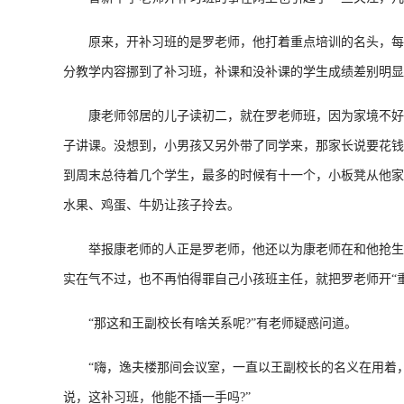
原来，开补习班的是罗老师，他打着重点培训的名头，每周
分教学内容挪到了补习班，补课和没补课的学生成绩差别明显
康老师邻居的儿子读初二，就在罗老师班，因为家境不好，
子讲课。没想到，小男孩又另外带了同学来，那家长说要花钱
到周末总待着几个学生，最多的时候有十一个，小板凳从他家
水果、鸡蛋、牛奶让孩子拎去。
举报康老师的人正是罗老师，他还以为康老师在和他抢生意
实在气不过，也不再怕得罪自己小孩班主任，就把罗老师开“
“那这和王副校长有啥关系呢?”有老师疑惑问道。
“嗨，逸夫楼那间会议室，一直以王副校长的名义在用着，
说，这补习班，他能不插一手吗?”