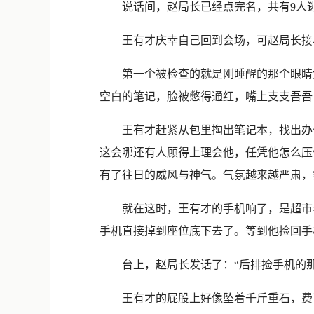
说话间，赵局长已经点完名，共有9人逃会
王有才庆幸自己回到会场，可赵局长接着
第一个被检查的就是刚睡醒的那个眼睛大
空白的笔记，脸被憋得通红，嘴上支支吾吾
王有才赶紧从包里掏出笔记本，找出办公
这会哪还有人顾得上理会他，任凭他怎么压
有了往日的威风与神气。气氛越来越严肃，
就在这时，王有才的手机响了，是超市老
手机直接掉到座位底下去了。等到他捡回手
台上，赵局长发话了：“后排捡手机的那
王有才的屁股上好像坠着千斤重石，费了