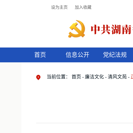
设为主页
加入收藏
首页
信息公开
党纪法规
领导机构
党内法规
监督曝光
执纪审查
廉润湖湘
资料库
工作程序
国家法律
信访举报
党纪政务处分
湖湘好家风
组织机构
纪法课堂
清风文苑
预
漫
当前位置：
首页
廉洁文化
清风文苑