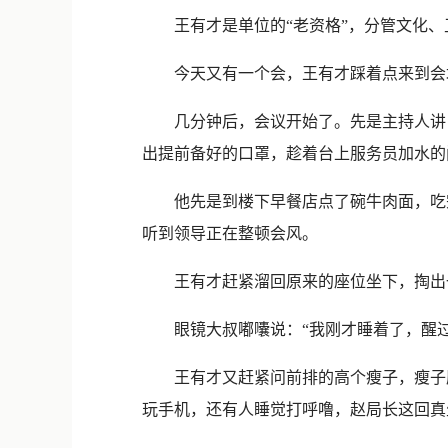
王有才是单位的“老资格”，分管文化、
今天又有一个会，王有才踩着点来到会场
几分钟后，会议开始了。先是主持人讲，
出提前备好的口罩，趁着台上服务员加水的
他先是到楼下早餐店点了碗牛肉面，吃完
听到领导正在整顿会风。
王有才赶紧溜回原来的座位坐下，掏出一
眼镜大叔嘟囔说：“我刚才睡着了，醒过
王有才又赶紧问前排的高个瘦子，瘦子压
玩手机，还有人睡觉打呼噜，赵局长这回真