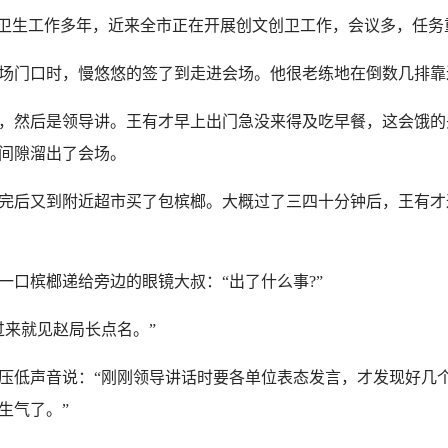
卫生工作多年，近来全市正在开展创文创卫工作，会议多，任务
门口时，慢悠悠的签了到走进会场。他很老练地在倒数几排靠
然后是领导讲。王有才早上出门急没来得及吃早餐，这会饿的
间隙溜出了会场。
后又到附近超市买了包槟榔。大概过了三四十分钟后，王有才
口槟榔递给旁边的眼镜大叔：“出了什么事?”
来就见赵局长点名。”
低声音说：“刚刚领导讲话时要各单位表态发言，才发现好几个
生气了。”