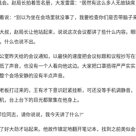
。赵局长拍着签名册，大发雷霆：“居然有这么多人无故缺席
说：“别以为坐在会场里就没事了，我要检查你们是否带脑子来
叔，赵局长让他站起来，说说这次会议都讲了些什么内容。眼
，什么也说不出。
室昨天给的会议通知，以最快的速度把会议标题和议程抄写在
低了声音，也没有一个人看向他这边。大家把口罩捂得严严实实
整个会场安静的没有半点声音。
板打过来的，王有才下意识赶紧挂断，可还没等手机调静音，
机，台上台下的目光都聚集在他身上。
位同志，请你说说，我今天讲了什么?”
好大劲才站起来。他故作镇定地翻开笔记本，找到之前类似会