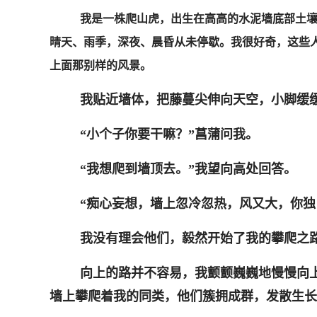
我是一株爬山虎，出生在高高的水泥墙底部土
晴天、雨季，深夜、晨昏从未停歇。我很好奇，这些
上面那别样的风景。
我贴近墙体，把藤蔓尖伸向天空，小脚缓
“小个子你要干嘛？”菖蒲问我。
“我想爬到墙顶去。”我望向高处回答。
“痴心妄想，墙上忽冷忽热，风又大，你
我没有理会他们，毅然开始了我的攀爬之
向上的路并不容易，我颤颤巍巍地慢慢向
墙上攀爬着我的同类，他们簇拥成群，发散生长