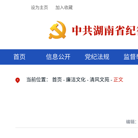
设为主页
加入收藏
首页
信息公开
党纪法规
监督
领导机构
党内法规
监督曝光
执纪审查
廉润湖湘
资料库
工作程序
国家法律
信访举报
党纪政务处分
湖湘好家风
组织机构
纪法课堂
清风文苑
预决算信
漫说纪法
当前位置：
首页
廉洁文化
清风文苑
正文
编辑