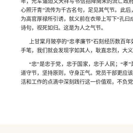
年，元军逼迫文天祥写书信招降南宋的流亡政府
心照汗青”流传为千古名句，足见其气节。此后
为高官厚禄所引诱，就义前在衣带上写下“孔曰
诗句，视死如归。这是为人之气节。
上甘棠月陂亭的“忠孝廉节”石刻经历数百年
手笔，我们就会发现字如其人，耿直忠烈，大义
“忠”是忠于党，忠于国家，忠于人民；“孝
道守节，坚持原则，守身正气。党员干部更应该
活和工作的点滴中深刻践行这一价值观，不负党