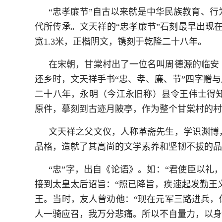
“忠孝廉节”自古以来就是中华民族教育、
代所传承。文天祥的“忠孝廉节”石刻最早出现在
宽1.3米，‌正楷阴文，‌镌刻于乾隆二十八年‌。‌
在宋朝，甘棠村出了一位名叫周德源的临安
还乡时，文天祥手书“忠、孝、廉、节”四字赠
二十八年，永明（今江永旧称）县令王伟士得
原件，摹刻到古迹月陂亭，作为整个甘棠村的村
文天祥之父文仪，人称革斋先生，学识渊博
品格，造就了其高尚的文学素养和坚韧不拔的品
“忠”字，出自《论语》。如：“君使臣以礼
接到太皇太后诏旨：“照已降旨，疾速起发勤王
王。当时，友人曾劝他：“现在元军三路进兵，
人一骑应召，我万分悲痛。所以不自量力，以身