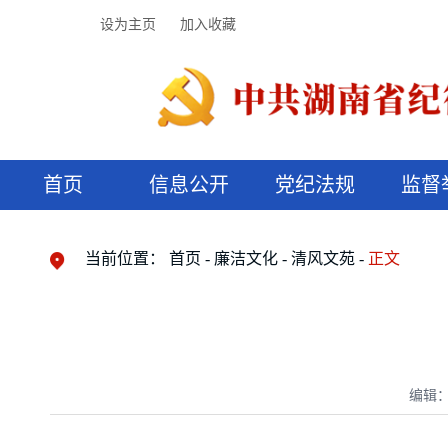
设为主页
加入收藏
首页
信息公开
党纪法规
监督
领导机构
党内法规
监督曝光
执纪审查
廉润湖湘
资料库
工作程序
国家法律
信访举报
党纪政务处分
湖湘好家风
组织机构
纪法课堂
清风文苑
预决算信
漫说纪法
当前位置：
首页
廉洁文化
清风文苑
正文
编辑