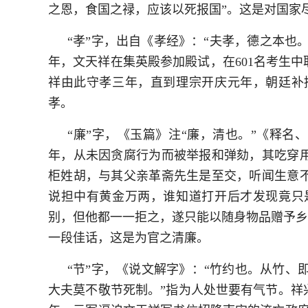
之恩，食国之禄，应该以死报国”。这是对国家
“孝”字，出自《孝经》：“夫孝，德之本也
年，文天祥在集英殿参加殿试，在601名考生
祥由此守孝三年，直到理宗开庆元年，朝廷补
孝。
“廉”字，《玉篇》注“廉，清也。”《释名
年，从未因贪腐行为而被举报和弹劾，其吃穿
柜姓胡，与其父亲革斋先生是至交，听闻生意
说担中有黄金万两，谁知道打开后才发现竟只
别，但他都一一拒之，遂只能以随身物品赠予乡
一段佳话，这是为官之清廉。
“节”字，《说文解字》：“竹约也。从竹、
大夫莫不敬节死制。”指为人处世要有气节。祥