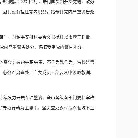
问题。2023年7月，朱付国受到开除党籍、政务
，因其没有担任党内职务，给予其党内严重警告处
2年1月期间，肖绍平安排村委会文书杨顺以虚增工程量、
受到党内严重警告处分，杨顺受到党内警告处分。
集体资金；有的失职失责、不作为乱作为，审核监管
，必须严肃查处，广大党员干部要从中汲取教训、
持续发力开展专项整治。全市各级各部门要扛牢政
”专项行动为主抓手，坚决查处乡村振兴领域不正