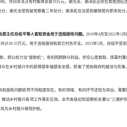
利，共同非法占有村集体资金10万元。谢光全、谢泽民还存在其他违纪违法
处分；谢光全受到留党察看二年处分；谢泽民应当受到撤销党内职务处分
会原主任肖绍平等人套取资金用于违规接待问题。
2019年4月至202
计28.33万元，用于违规接待和其它村务开支。2023年5月，肖绍平
款，把公权力当“提款机”；有的罔顾群众利益，挖空心思套取、挥霍村
群众在乡村振兴中的获得感幸福感安全感，损害了党和政府的威信与形象
和腐败问题依然不同程度存在，有的领域、有的环节还较为突出，需要
，推动乡村振兴各项工作落实见效。全市各级纪检监察机关要以“三湘护农
作风为乡村振兴保驾护航。