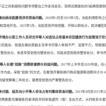
正之风和腐败问题专项整治工作走深走实，现将近期查处的5起典型案例
兼出纳龙彪挪用涉农资金问题。
2020年1月至2023年5月，龙彪利用
赌博和其他开支。2023年5月，龙彪受到开除党籍、开除公职处分，其涉嫌
环境办公室工作人员邓光华等人对违法占用基本农田建房行为监管流于形
长邓昌龙、街道办事处原副主任李书杰等人审核不严、监管不力，导致辖
内严重警告处分，朱圣军受到党内警告处分，邓昌龙受到政务警告处分，李书
等人长期“挂账”消费损害群众利益问题。
2017年上半年至2020年底
为由，采取“挂账”的方式，在餐馆开餐和商行购买烟酒等消费共计28.
受到留党察看二年处分，唐勇受到党内严重警告处分。
朱付国、组员向小平等人非法占有村集体资金问题。
2013年4月至20
两委委员兼报账员谢泽民共同采取虚列（增）支出方式，从村账多次套取资金