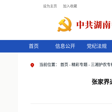
设为主页
加入收藏
首页
信息公开
党纪法规
领导机构
党内法规
监督曝光
执纪审查
廉润湖湘
资料库
工作程序
国家法律
信访举报
党纪政务处分
湖湘好家风
组织机构
纪法课堂
清风文苑
预
漫
当前位置：
首页
精彩专题
三湘护农专
张家界