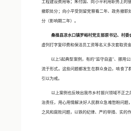
工程建设费用等；朱付国、向小平利用职务上的便
撤职处分；向小平受到留党察看二年、政务撤职
分（影响期二年）。
桑植县凉水口镇罗峪村党支部原书记、村委
虚列打字复印费和保洁员工资等名义多次套取资金共
以上5起典型案例，有的“监守自盗”、挪用公
流于形式。这些问题都发生在群众身边，啃食了
引以为戒。
以上案例也反映出我市乡村振兴领域不正之风
治责任，用心用情解决好人民群众急难愁盼问题
之风和腐败问题，以铁的纪律、严的举措、实的