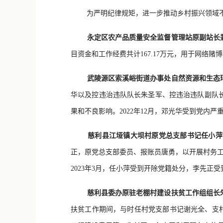
为严明纪律规矩，进一步推动乡村振兴领域不
永定区农产品质量安全监督管理站原副站长
目资金和工作经费共计167.17万元，用于网络
武陵源区索溪峪街道办事处自然资源和生态
华以及控违治违队队长朱圣军、控违治违队副队
果和不良影响。2022年12月，邓光华受到党
慈利县江垭镇大坝村原党总支部书记任小萍
正，原党总支部委员、报账员唐勇，以开展村务工作
2023年3月，任小萍受到开除党籍处分，李先正
慈利县委办原驻老棚村建设扶贫工作组组长
扶贫工作期间，与时任村党支部书记谢光全、支村