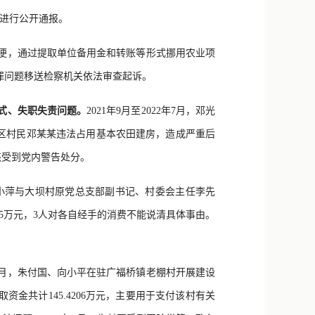
新浪微博
进行公开通报。
QQ
职务之便，通过提取单位备用金和转账等形式挪用农业项
微信
犯罪问题移送检察机关依法审查起诉。
式、失职失责问题。
2021年9月至2022年7月，邓光
区村民邓某某违法占用基本农田建房，造成严重后
杰受到党内警告处分。
，任小萍与大坝村原党总支部副书记、村委会主任李先
45万元，3人对各自经手的消费不能说清具体事由。
15年2月，朱付国、向小平在驻广福桥镇老棚村开展建设
共计145.4206万元，主要用于支付该村有关