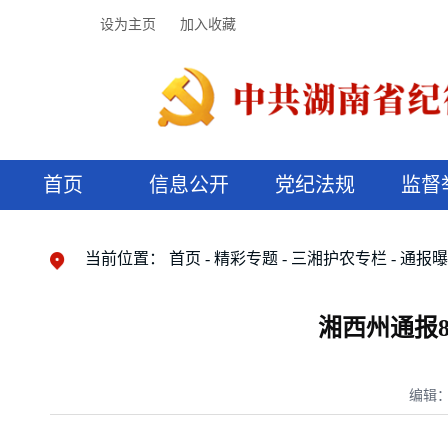
设为主页
加入收藏
首页
信息公开
党纪法规
监督
领导机构
党内法规
监督曝光
执纪审查
廉润湖湘
资料库
工作程序
国家法律
信访举报
党纪政务处分
湖湘好家风
组织机构
纪法课堂
清风文苑
预决算信
漫说纪法
当前位置：
首页
精彩专题
三湘护农专栏
通报
湘西州通报
编辑