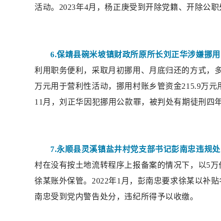
活动。2023年4月，杨正庚受到开除党籍、开除公
6.保靖县碗米坡镇财政所原所长刘正华涉嫌挪
利用职务便利，采取月初挪用、月底归还的方式，多次
万元用于营利性活动，挪用村账乡管资金215.9万元
11月，刘正华因犯挪用公款罪，被判处有期徒刑四
7.永顺县灵溪镇盐井村党支部书记彭南忠违规
村在没有按土地流转程序上报备案的情况下，以5
徐某账外保管。2022年1月，彭南忠要求徐某以补贴
南忠受到党内警告处分，违纪所得予以收缴。