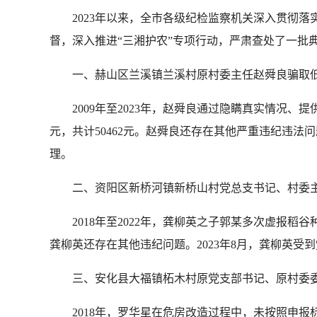
2023年以来，全市各级纪检监察机关深入贯彻
督，深入推进“三湘护农”专项行动，严肃查处了一批
一、赫山区兰溪镇兰溪村原村委主任赵舜良骗取
2009年至2023年，赵舜良通过隐瞒真实情况、
元，共计50462元。赵舜良还存在其他严重违纪违法问
理。
二、资阳区新桥河镇新桥山村党总支书记、村委
2018年至2022年，龚柳英之子郭某多次虚报稻
龚柳英还存在其他违纪问题。2023年8月，龚柳英受
三、安化县大福镇柘木村原党支部书记、原村委
2018年，罗华星在危房改造过程中，未按照申