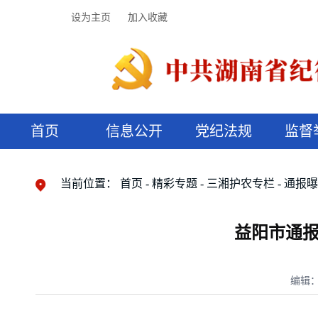
设为主页
加入收藏
首页
信息公开
党纪法规
监督
领导机构
党内法规
监督曝光
执纪审查
廉润湖湘
资料库
工作程序
国家法律
信访举报
党纪政务处分
湖湘好家风
组织机构
纪法课堂
清风文苑
预决算信
漫说纪法
当前位置：
首页
精彩专题
三湘护农专栏
通报
益阳市通报
编辑