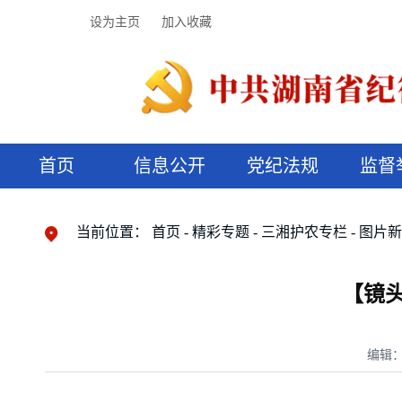
设为主页
加入收藏
首页
信息公开
党纪法规
监督
领导机构
党内法规
监督曝光
执纪审查
廉润湖湘
资料库
工作程序
国家法律
信访举报
党纪政务处分
湖湘好家风
组织机构
纪法课堂
清风文苑
预决算信
漫说纪法
当前位置：
首页
精彩专题
三湘护农专栏
图片
【镜
编辑