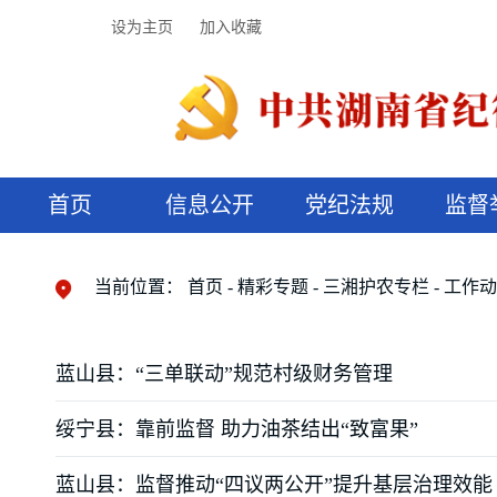
设为主页
加入收藏
首页
信息公开
党纪法规
监督
领导机构
党内法规
监督曝光
执纪审查
廉润湖湘
资料库
工作程序
国家法律
信访举报
党纪政务处分
湖湘好家风
组织机构
纪法课堂
清风文苑
预决算信
漫说纪法
当前位置：
首页
精彩专题
三湘护农专栏
工作
蓝山县：“三单联动”规范村级财务管理
绥宁县：靠前监督 助力油茶结出“致富果”
蓝山县：监督推动“四议两公开”提升基层治理效能