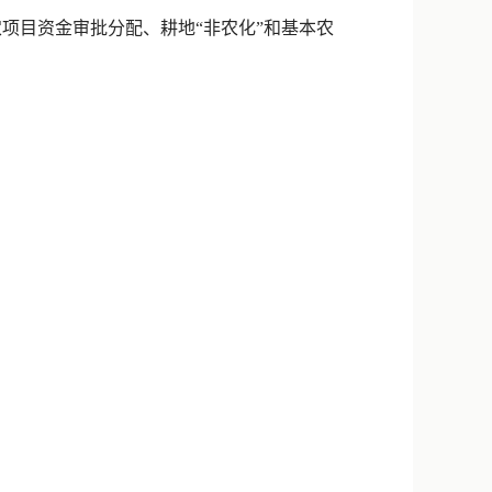
新浪微博
农项目资金审批分配、耕地“非农化”和基本农
QQ
微信