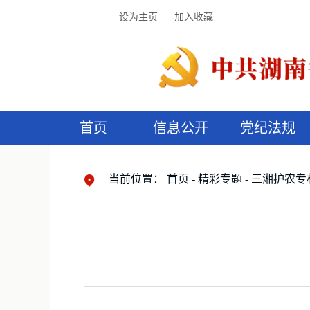
设为主页
加入收藏
首页
信息公开
党纪法规
领导机构
党内法规
监督曝光
执纪审查
廉润湖湘
资料库
工作程序
国家法律
信访举报
党纪政务处分
湖湘好家风
组织机构
纪法课堂
清风文苑
预
漫
当前位置：
首页
精彩专题
三湘护农专