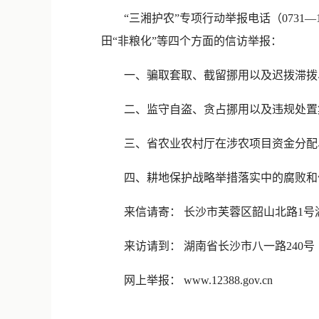
“三湘护农”专项行动举报电话（0731—
田“非粮化”等四个方面的信访举报：
一、骗取套取、截留挪用以及迟拨滞拨、
二、监守自盗、贪占挪用以及违规处置
三、省农业农村厅在涉农项目资金分配、
四、耕地保护战略举措落实中的腐败和
来信请寄： 长沙市芙蓉区韶山北路1号湖南
来访请到： 湖南省长沙市八一路240号
网上举报： www.12388.gov.cn