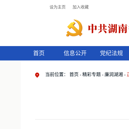
设为主页
加入收藏
首页
信息公开
党纪法规
领导机构
党内法规
监督曝光
执纪审查
廉润湖湘
资料库
工作程序
国家法律
信访举报
党纪政务处分
湖湘好家风
组织机构
纪法课堂
清风文苑
预
漫
当前位置：
首页
精彩专题
廉润湖湘