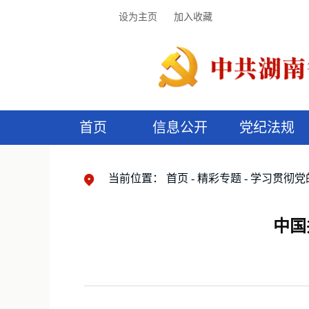
设为主页
加入收藏
首页
信息公开
党纪法规
领导机构
党内法规
监督曝光
执纪审查
廉润湖湘
资料库
工作程序
国家法律
信访举报
党纪政务处分
湖湘好家风
组织机构
纪法课堂
清风文苑
预
漫
当前位置：
首页
精彩专题
学习贯彻党
中国