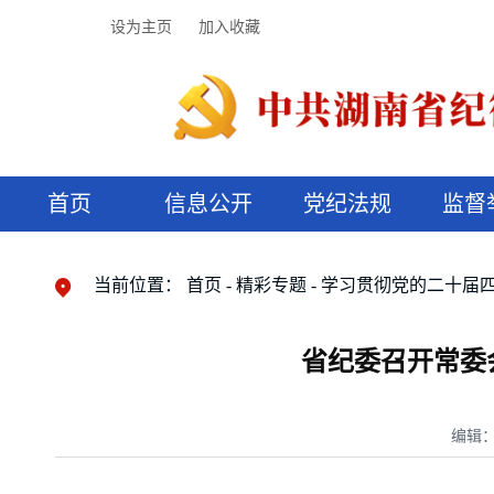
设为主页
加入收藏
首页
信息公开
党纪法规
监督
领导机构
党内法规
监督曝光
执纪审查
廉润湖湘
资料库
工作程序
国家法律
信访举报
党纪政务处分
湖湘好家风
组织机构
纪法课堂
清风文苑
预决算信
漫说纪法
当前位置：
首页
精彩专题
学习贯彻党的二十届
省纪委召开常委
编辑