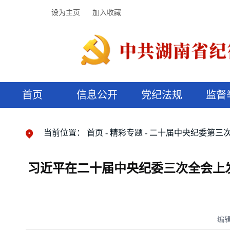
设为主页
加入收藏
首页
信息公开
党纪法规
监督
领导机构
党内法规
监督曝光
执纪审查
廉润湖湘
资料库
工作程序
国家法律
信访举报
党纪政务处分
湖湘好家风
组织机构
纪法课堂
清风文苑
预决算信
漫说纪法
当前位置：
首页
精彩专题
二十届中央纪委第三
习近平在二十届中央纪委三次全会上
编