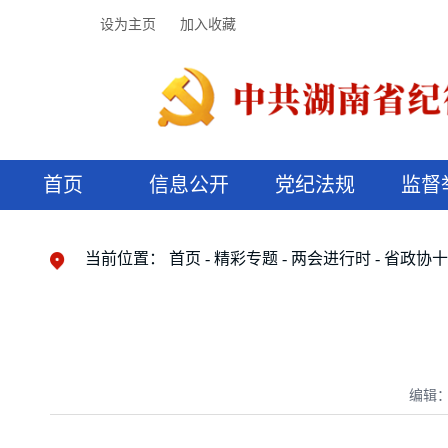
设为主页
加入收藏
首页
信息公开
党纪法规
监督
领导机构
党内法规
监督曝光
执纪审查
廉润湖湘
资料库
工作程序
国家法律
信访举报
党纪政务处分
湖湘好家风
组织机构
纪法课堂
清风文苑
预决算信
漫说纪法
当前位置：
首页
精彩专题
两会进行时
省政协
编辑