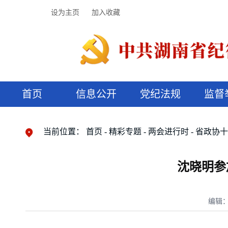
设为主页
加入收藏
首页
信息公开
党纪法规
监督
领导机构
党内法规
监督曝光
执纪审查
廉润湖湘
资料库
工作程序
国家法律
信访举报
党纪政务处分
湖湘好家风
组织机构
纪法课堂
清风文苑
预决算信
漫说纪法
当前位置：
首页
精彩专题
两会进行时
省政协
沈晓明参
编辑