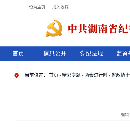
设为主页
加入收藏
首页
信息公开
党纪法规
监督
领导机构
党内法规
监督曝光
执纪审查
廉润湖湘
资料库
工作程序
国家法律
信访举报
党纪政务处分
湖湘好家风
组织机构
纪法课堂
清风文苑
预决算信
漫说纪法
当前位置：
首页
精彩专题
两会进行时
省政协
编辑