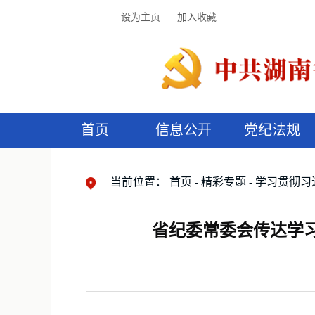
设为主页
加入收藏
首页
信息公开
党纪法规
领导机构
党内法规
监督曝光
执纪审查
廉润湖湘
资料库
工作程序
国家法律
信访举报
党纪政务处分
湖湘好家风
组织机构
纪法课堂
清风文苑
预
漫
当前位置：
首页
精彩专题
学习贯彻习
省纪委常委会传达学