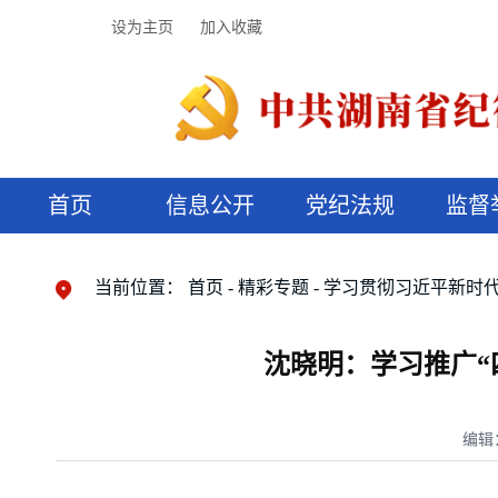
设为主页
加入收藏
首页
信息公开
党纪法规
监督
领导机构
党内法规
监督曝光
执纪审查
廉润湖湘
资料库
工作程序
国家法律
信访举报
党纪政务处分
湖湘好家风
组织机构
纪法课堂
清风文苑
预决算信
漫说纪法
当前位置：
首页
精彩专题
学习贯彻习近平新时
沈晓明：学习推广“
编辑