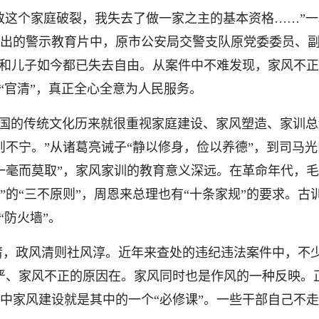
个家庭破裂，我失去了做一家之主的基本资格……”一段
出的警示教育片中，原市公安局交警支队原党委委员、副
国和儿子如今都已失去自由。从案件中不难发现，家风不正
“官清”，真正全心全意为人民服务。
国的传统文化历来就很重视家庭建设、家风塑造、家训总
则不宁。”从诸葛亮诫子“静以修身，俭以养德”，到司马光
一毫而莫取”，家风家训的教育意义深远。在革命年代，毛
”的“三不原则”，周恩来总理也有“十条家规”的要求。
“防火墙”。
政风清则社风淳。近年来查处的违纪违法案件中，不少家
严、家风不正的原因在。家风同时也是作风的一种反映。
中家风建设就是其中的一个“必修课”。一些干部自己不