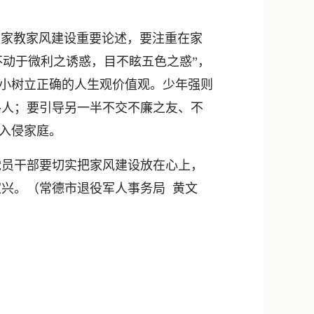
家教家风建设重要论述，要注重在家
不动于微利之诱惑，目不眩五色之惑”，
从小树立正确的人生观价值观。少年强则
路人；要引导另一半不交不廉之友、不
气入侵家庭。
党员干部要切实把家风建设放在心上，
兴。（常德市退役军人事务局 黄文