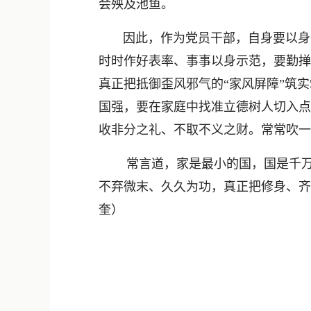
会殃及池鱼。
因此，作为党员干部，自身要以身作
时时作好表率、事事以身示范，要勤掸“
真正把抵御歪风邪气的“家风屏障”筑
国强，要在家庭中找准立德树人切入点
收非分之礼、不取不义之财。常常吹一
常言道，家是最小的国，国是千万家。
不弃微末、久久为功，真正把修身、齐
奎）