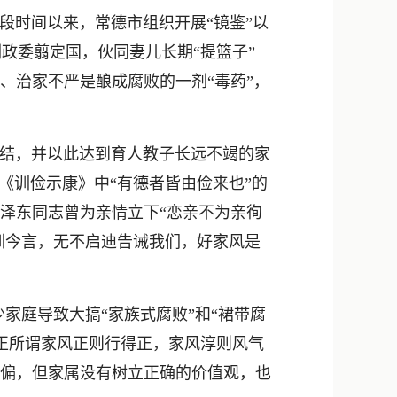
新浪微博
时间以来，常德市组织开展“镜鉴”以
QQ
政委翦定国，伙同妻儿长期“提篮子”
、治家不严是酿成腐败的一剂“毒药”，
微信
结，并以此达到育人教子长远不竭的家
《训俭示康》中“有德者皆由俭来也”的
泽东同志曾为亲情立下“恋亲不为亲徇
古训今言，无不启迪告诫我们，好家风是
庭导致大搞“家族式腐败”和“裙带腐
正所谓家风正则行得正，家风淳则风气
走偏，但家属没有树立正确的价值观，也