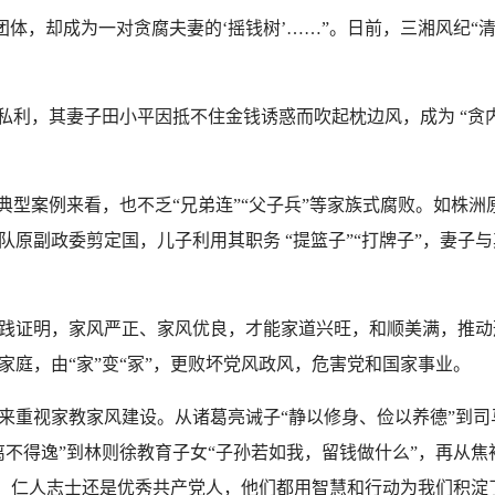
体，却成为一对贪腐夫妻的‘摇钱树’……”。日前，三湘风纪“
利，其妻子田小平因抵不住金钱诱惑而吹起枕边风，成为 “贪
型案例来看，也不乏“兄弟连”“父子兵”等家族式腐败。如株洲
队原副政委剪定国，儿子利用其职务 “提篮子”“打牌子”，妻子
证明，家风严正、家风优良，才能家道兴旺，和顺美满，推动
庭，由“家”变“冢”，更败坏党风政风，危害党和国家事业。
视家教家风建设。从诸葛亮诫子“静以修身、俭以养德”到司马
不得逸”到林则徐教育子女“子孙若如我，留钱做什么”，再从焦
廉吏、仁人志士还是优秀共产党人，他们都用智慧和行动为我们积