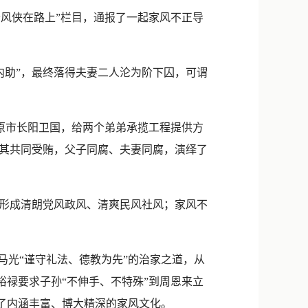
新浪微博
清风侠在路上”栏目，通报了一起家风不正导
QQ
微信
内助”，最终落得夫妻二人沦为阶下囚，可谓
原市长阳卫国，给两个弟弟承揽工程提供方
与其共同受贿，父子同腐、夫妻同腐，演绎了
形成清朗党风政风、清爽民风社风；家风不
光“谨守礼法、德教为先”的治家之道，从
裕禄要求子孙“不伸手、不特殊”到周恩来立
淀了内涵丰富、博大精深的家风文化。