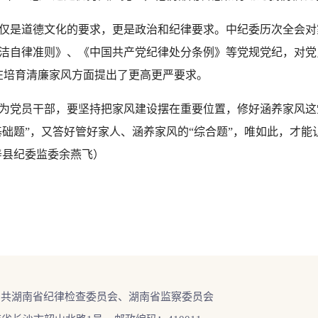
是道德文化的要求，更是政治和纪律要求。中纪委历次全会对
洁自律准则》、《中国共产党纪律处分条例》等党规党纪，对党
在培育清廉家风方面提出了更高更严要求。
党员干部，要坚持把家风建设摆在重要位置，修好涵养家风这堂
基础题”，又答好管好家人、涵养家风的“综合题”，唯如此，才能
寿县纪委监委余燕飞）
中共湖南省纪律检查委员会、湖南省监察委员会