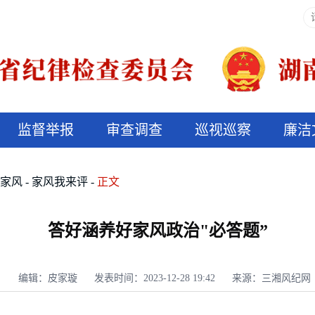
监督举报
审查调查
巡视巡察
廉洁
决算信息公开
说纪法
好家风
家风我来评
正文
答好涵养好家风政治"必答题”
编辑：皮家璇
发表时间：2023-12-28 19:42
来源：三湘风纪网