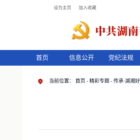
设为主页
加入收藏
首页
信息公开
党纪法规
领导机构
党内法规
监督曝光
执纪审查
廉润湖湘
资料库
工作程序
国家法律
信访举报
党纪政务处分
湖湘好家风
组织机构
纪法课堂
清风文苑
预
漫
当前位置：
首页
精彩专题
传承·湖湘