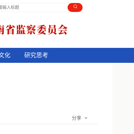
文化
研究思考
分享
QQ空间