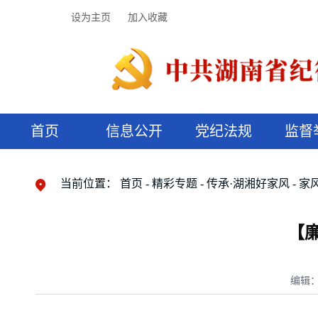
设为主页
加入收藏
首页
信息公开
党纪法规
监督
领导机构
党内法规
监督曝光
执纪审查
廉润湖湘
资料库
工作程序
国家法律
信访举报
党纪政务处分
湖湘好家风
组织机构
纪法课堂
清风文苑
预决算信
漫说纪法
当前位置：
首页
精彩专题
传承·湖湘好家风
家
【
编辑