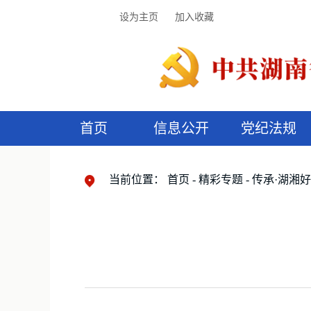
设为主页
加入收藏
首页
信息公开
党纪法规
领导机构
党内法规
监督曝光
执纪审查
廉润湖湘
资料库
工作程序
国家法律
信访举报
党纪政务处分
湖湘好家风
组织机构
纪法课堂
清风文苑
预
漫
当前位置：
首页
精彩专题
传承·湖湘