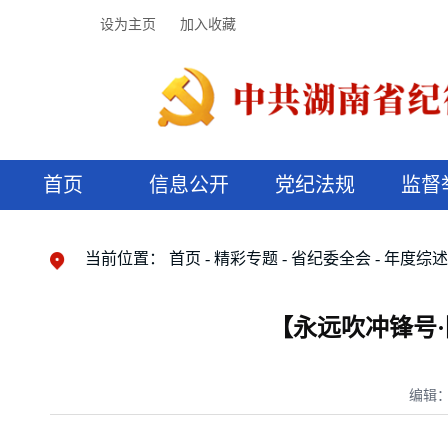
设为主页
加入收藏
首页
信息公开
党纪法规
监督
领导机构
党内法规
监督曝光
执纪审查
廉润湖湘
资料库
工作程序
国家法律
信访举报
党纪政务处分
湖湘好家风
组织机构
纪法课堂
清风文苑
预决算信
漫说纪法
当前位置：
首页
精彩专题
省纪委全会
年度综
【永远吹冲锋号·
编辑