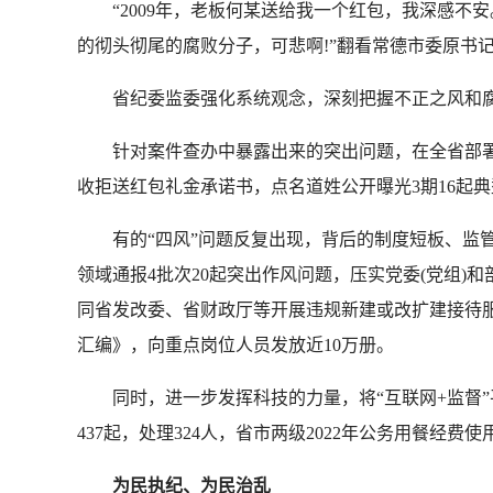
“2009年，老板何某送给我一个红包，我深感不安
的彻头彻尾的腐败分子，可悲啊!”翻看常德市委原书
省纪委监委强化系统观念，深刻把握不正之风和腐
针对案件查办中暴露出来的突出问题，在全省部署开
收拒送红包礼金承诺书，点名道姓公开曝光3期16起典
有的“四风”问题反复出现，背后的制度短板、监管
领域通报4批次20起突出作风问题，压实党委(党组
同省发改委、省财政厅等开展违规新建或改扩建接待服
汇编》，向重点岗位人员发放近10万册。
同时，进一步发挥科技的力量，将“互联网+监督”平
437起，处理324人，省市两级2022年公务用餐经费使用
为民执纪、为民治乱