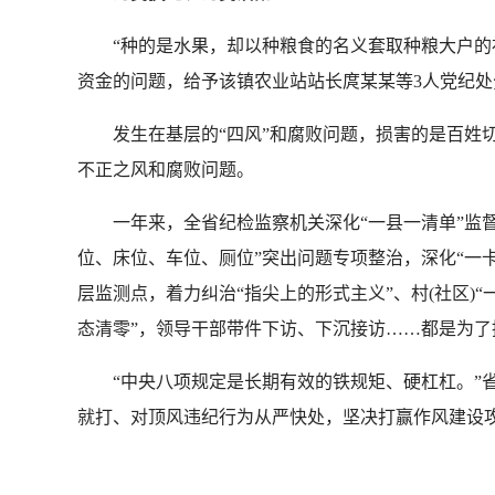
“种的是水果，却以种粮食的名义套取种粮大户的补
资金的问题，给予该镇农业站站长庹某某等3人党纪处
发生在基层的“四风”和腐败问题，损害的是百姓切
不正之风和腐败问题。
一年来，全省纪检监察机关深化“一县一清单”监督、
位、床位、车位、厕位”突出问题专项整治，深化“一卡
层监测点，着力纠治“指尖上的形式主义”、村(社区)
态清零”，领导干部带件下访、下沉接访……都是为
“中央八项规定是长期有效的铁规矩、硬杠杠。”省
就打、对顶风违纪行为从严快处，坚决打赢作风建设攻坚