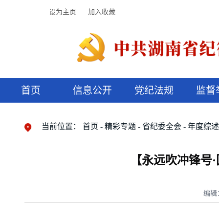
设为主页
加入收藏
首页
信息公开
党纪法规
监督
领导机构
党内法规
监督曝光
执纪审查
廉润湖湘
资料库
工作程序
国家法律
信访举报
党纪政务处分
湖湘好家风
组织机构
纪法课堂
清风文苑
预决算信
漫说纪法
当前位置：
首页
精彩专题
省纪委全会
年度综
【永远吹冲锋号·
编辑