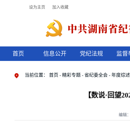
设为主页
加入收藏
首页
信息公开
党纪法规
监督
领导机构
党内法规
监督曝光
执纪审查
廉润湖湘
资料库
工作程序
国家法律
信访举报
党纪政务处分
湖湘好家风
组织机构
纪法课堂
清风文苑
预决算信
漫说纪法
当前位置：
首页
精彩专题
省纪委全会
年度综
【数说·回望2
编辑