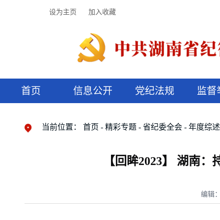
设为主页
加入收藏
首页
信息公开
党纪法规
监督
领导机构
党内法规
监督曝光
执纪审查
廉润湖湘
资料库
工作程序
国家法律
信访举报
党纪政务处分
湖湘好家风
组织机构
纪法课堂
清风文苑
预决算信
漫说纪法
当前位置：
首页
精彩专题
省纪委全会
年度综
【回眸2023】 湖
编辑