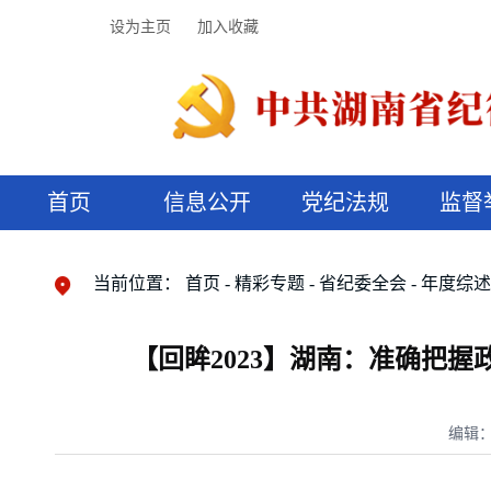
设为主页
加入收藏
首页
信息公开
党纪法规
监督
领导机构
党内法规
监督曝光
执纪审查
廉润湖湘
资料库
工作程序
国家法律
信访举报
党纪政务处分
湖湘好家风
组织机构
纪法课堂
清风文苑
预决算信
漫说纪法
当前位置：
首页
精彩专题
省纪委全会
年度综
【回眸2023】湖南：准确把
编辑