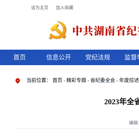
设为主页
加入收藏
首页
信息公开
党纪法规
监督
领导机构
党内法规
监督曝光
执纪审查
廉润湖湘
资料库
工作程序
国家法律
信访举报
党纪政务处分
湖湘好家风
组织机构
纪法课堂
清风文苑
预决算信
漫说纪法
当前位置：
首页
精彩专题
省纪委全会
年度综
2023年
编辑