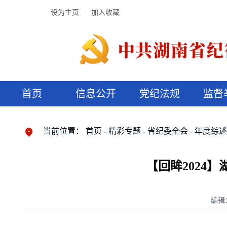
设为主页
加入收藏
首页
信息公开
党纪法规
监督
领导机构
党内法规
监督曝光
执纪审查
廉润湖湘
资料库
工作程序
国家法律
信访举报
党纪政务处分
湖湘好家风
组织机构
纪法课堂
清风文苑
预决算信
漫说纪法
当前位置：
首页
精彩专题
省纪委全会
年度综
【回眸2024
编辑