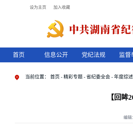
设为主页
加入收藏
首页
信息公开
党纪法规
监督
领导机构
党内法规
监督曝光
执纪审查
廉润湖湘
资料库
工作程序
国家法律
信访举报
党纪政务处分
湖湘好家风
组织机构
纪法课堂
清风文苑
预决算信
漫说纪法
当前位置：
首页
精彩专题
省纪委全会
年度综
【回眸2
编辑