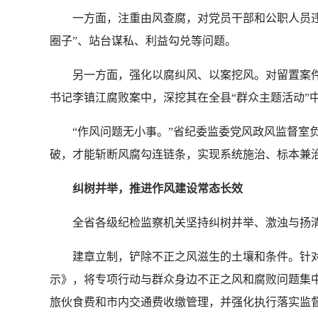
一方面，注重由风查腐，对党员干部和公职人员违
圈子”、站台谋私、利益勾兑等问题。
另一方面，强化以腐纠风、以案挖风。对留置案件
书记李镇江腐败案中，深挖其在全县“群众主题活动”
“作风问题无小事。”省纪委监委党风政风监督室
破，才能斩断风腐勾连链条，实现系统施治、标本兼
纠树并举，推进作风建设常态长效
全省各级纪检监察机关坚持纠树并举、激浊与扬
建章立制，铲除不正之风滋生的土壤和条件。针对
示》，将专项行动与群众身边不正之风和腐败问题集
旅伙食费和市内交通费收缴管理，并强化执行落实监督