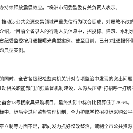
办持续释放震慑效应。”株洲市纪委监委有关负责人表示。
，推动涉公共资源交易领域严重失信行为联合惩戒，对屡教不改
介绍，“目前全省录入的行贿人员信息中，招投标、建筑、水利
势，省纪委监委按月通报曝光典型案例。截至目前，已分3批通报怀
题典型案例。
的同时，全省各级纪检监察机关针对专项整治中发现的突出问题
推动相关职能部门加强监督机制建设，从源头压缩“打招呼”“打牌子
生宿舍18号楼家具采购项目，最终实际中标价比预算低了28.6%，
标中、标后全过程监督管理机制，全力护航学校招投标采购公平
章立制等方面不足，靶向发力抓好整改整治，编制全市公共资源