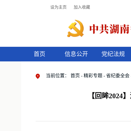
设为主页
加入收藏
首页
信息公开
党纪法规
领导机构
党内法规
监督曝光
执纪审查
廉润湖湘
资料库
工作程序
国家法律
信访举报
党纪政务处分
湖湘好家风
组织机构
纪法课堂
清风文苑
预
漫
当前位置：
首页
精彩专题
省纪委全会
【回眸202