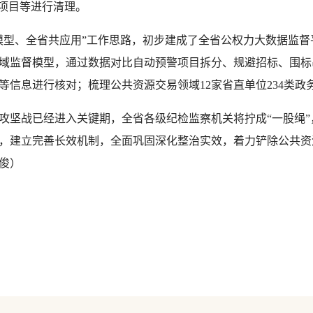
涉项目等进行清理。
模型、全省共应用”工作思路，初步建成了全省公权力大数据监
领域监督模型，通过数据对比自动预警项目拆分、规避招标、围标串
目等信息进行核对；梳理公共资源交易领域12家省直单位234类政
攻坚战已经进入关键期，全省各级纪检监察机关将拧成“一股绳
，建立完善长效机制，全面巩固深化整治实效，着力铲除公共资
佳俊
）