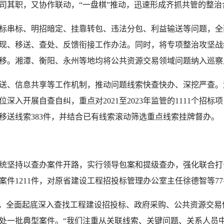
司其职，又协作联动，“一盘棋”推动，迅速形成齐抓共管的整治
标串标、明招暗定、挂靠转包、违法分包、利益输送等问题，全
现、移送、查处、反馈衔接工作办法。同时，将专项整治攻坚战
移。湘潭、衡阳、永州等地均将公共资源交易领域问题纳入巡察
送、信息共享等工作机制，推动问题线索快查快办、深挖严查。
入开展自查自纠，重点对2021至2023年监管的1111个招标
移送线索383件，并结合已有线索滚动筛选重点线索挂牌督办。
统坚持以查办案件开路，实行领导包案和提级查办，强化联合打击，
案件1211件，对原省建设工程招投标管理办公室主任徐德智等7
动，全面起底深入查找工程建设招投标、政府采购、公共资源交易
处一批典型案件。“我们注重从关联线索、关键问题、关系人员中