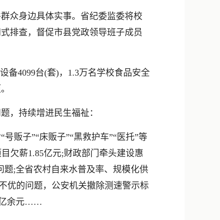
群众身边具体实事。省纪委监委将校
网式排查，督促市县党政领导班子成员
099台(套)，1.3万名学校食品安全
项。
题，持续增进民生福祉：
贩子”“床贩子”“黑救护车”“医托”等
目欠薪1.85亿元;财政部门牵头建设惠
问题;全省农村自来水普及率、规模化供
行环境不优的问题，公安机关撤除测速警示标
4亿余元……