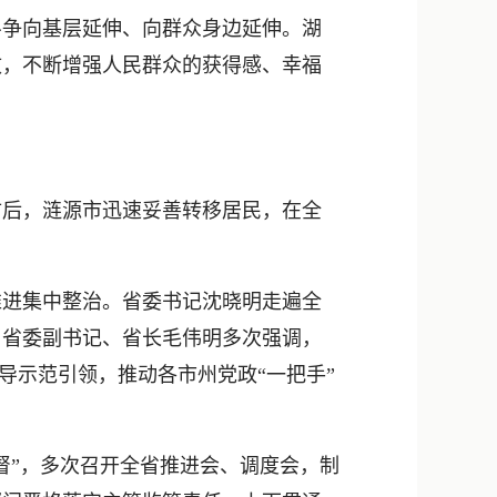
新浪微博
斗争向基层延伸、向群众身边延伸。湖
QQ
效，不断增强人民群众的获得感、幸福
微信
访后，涟源市迅速妥善转移居民，在全
进集中整治。省委书记沈晓明走遍全
。省委副书记、省长毛伟明多次强调，
导示范引领，推动各市州党政“一把手”
”，多次召开全省推进会、调度会，制