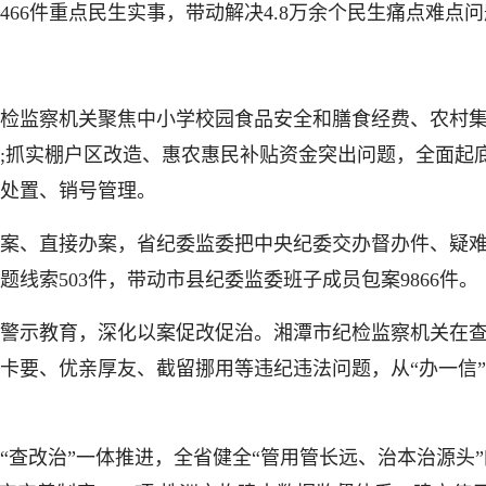
6件重点民生实事，带动解决4.8万余个民生痛点难点问
监察机关聚焦中小学校园食品安全和膳食经费、农村集体
;抓实棚户区改造、惠农惠民补贴资金突出问题，全面起底
处置、销号管理。
、直接办案，省纪委监委把中央纪委交办督办件、疑难
线索503件，带动市县纪委监委班子成员包案9866件。
示教育，深化以案促改促治。湘潭市纪检监察机关在查
要、优亲厚友、截留挪用等违纪违法问题，从“办一信”到
改治”一体推进，全省健全“管用管长远、治本治源头”的