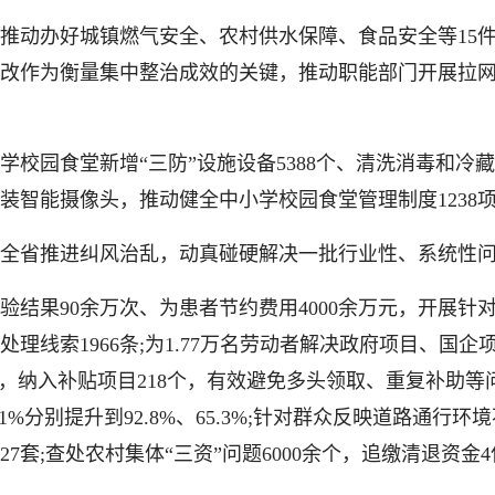
动办好城镇燃气安全、农村供水保障、食品安全等15件
改作为衡量集中整治成效的关键，推动职能部门开展拉
食堂新增“三防”设施设备5388个、清洗消毒和冷藏设备4
安装智能摄像头，推动健全中小学校园食堂管理制度1238
全省推进纠风治乱，动真碰硬解决一批行业性、系统性问
90余万次、为患者节约费用4000余万元，开展针对“号
处理线索1966条;为1.77万名劳动者解决政府项目、国企项
统，纳入补贴项目218个，有效避免多头领取、重复补助等
7.1%分别提升到92.8%、65.3%;针对群众反映道路通
27套;查处农村集体“三资”问题6000余个，追缴清退资金