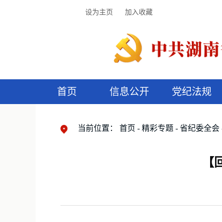
设为主页
加入收藏
首页
信息公开
党纪法规
领导机构
党内法规
监督曝光
执纪审查
廉润湖湘
资料库
工作程序
国家法律
信访举报
党纪政务处分
湖湘好家风
组织机构
纪法课堂
清风文苑
预
漫
当前位置：
首页
精彩专题
省纪委全会
【