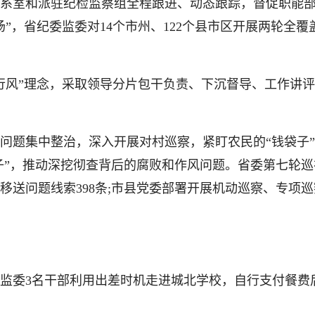
系室和派驻纪检监察组全程跟进、动态跟踪，督促职能
”，省纪委监委对14个市州、122个县市区开展两轮全
风”理念，采取领导分片包干负责、下沉督导、工作讲评
集中整治，深入开展对村巡察，紧盯农民的“钱袋子”、
把子”，推动深挖彻查背后的腐败和作风问题。省委第七轮巡
送问题线索398条;市县党委部署开展机动巡察、专项巡
委监委3名干部利用出差时机走进城北学校，自行支付餐