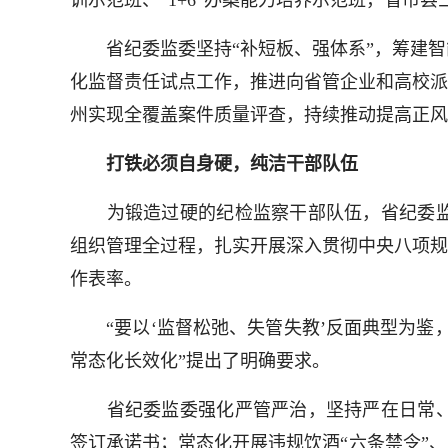
训示范班、“1+6”办案能力培养示范班，省市县
省纪委监委坚持“补短板、强体系”，筹建智
化监督责任试点工作，推进向省管企业和高校派驻
州实现全覆盖案件质量评查，持续推动提高正风
打铁必须自身硬，纯洁干部队伍
为锻造过硬的纪检监察干部队伍，省纪委监
组织管理全过程，扎实开展深入贯彻中央八项规
作表率。
“要以‘监督松弛、失管失教’反面典型为鉴，
常态化长效化”提出了明确要求。
省纪委监委强化严管严治，坚持严在日常、
签订承诺书；常态化开展违规饮酒“六条禁令”