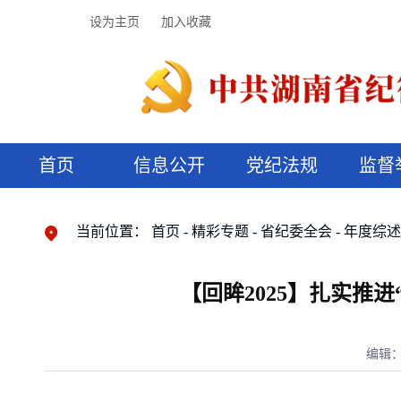
设为主页
加入收藏
首页
信息公开
党纪法规
监督
领导机构
党内法规
监督曝光
执纪审查
廉润湖湘
资料库
工作程序
国家法律
信访举报
党纪政务处分
湖湘好家风
组织机构
纪法课堂
清风文苑
预决算信
漫说纪法
当前位置：
首页
精彩专题
省纪委全会
年度综
【回眸2025】扎实推
编辑