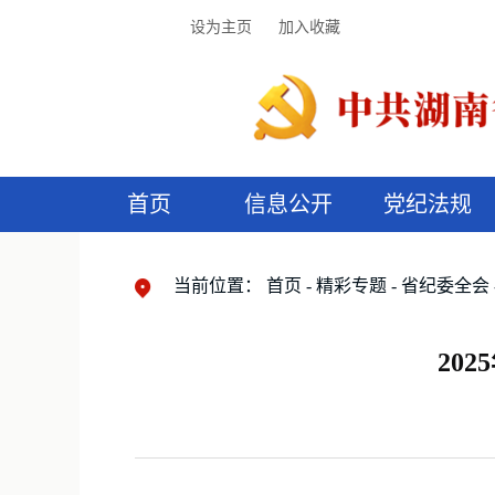
设为主页
加入收藏
首页
信息公开
党纪法规
领导机构
党内法规
监督曝光
执纪审查
廉润湖湘
资料库
工作程序
国家法律
信访举报
党纪政务处分
湖湘好家风
组织机构
纪法课堂
清风文苑
预
漫
当前位置：
首页
精彩专题
省纪委全会
20