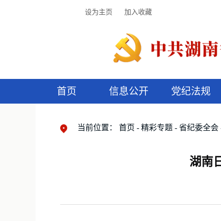
设为主页
加入收藏
首页
信息公开
党纪法规
领导机构
党内法规
监督曝光
执纪审查
廉润湖湘
资料库
工作程序
国家法律
信访举报
党纪政务处分
湖湘好家风
组织机构
纪法课堂
清风文苑
预
漫
当前位置：
首页
精彩专题
省纪委全会
湖南