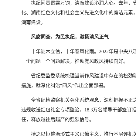
执纪问责雷霆万钧，清廉建设沁润人心。去年，省
化、湖南红色文化和社会主义先进文化中的廉洁元素
湖南建设。
风腐同查，为民执纪，激扬清风正气
十年徙木立信，十年春风化雨。2022年是中央八
一个问题一个问题解决，推动党风政风持续向好。
省纪委监委系统梳理当前作风建设中存在的松劲歇脚
措施，就深化纠治“四风”作出全面部署。
全省纪检监察机关强化系统观念，深刻把握不正之
违规收送红包礼金专项整治，18.3万名领导干部签
任，释放越往后越严的强烈信号。
持之以恒整治形式主义官僚主义，推行基层评机关