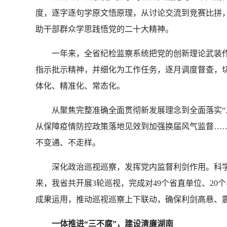
度，逐字逐句学原文悟原理，从讨论交流到竞赛比拼
助干部群众学思践悟党的二十大精神。
一年来，全省纪检监察系统把党的创新理论武装作
指示批示精神，并细化为工作任务，逐月调度督查，切
体化、精准化、常态化。
从聚焦完整准确全面贯彻新发展理念到全面落实“三
从保障疫情防控政策落地见效到加强换届风气监督……
不变通、不走样。
深化政治巡视巡察，发挥党内监督利剑作用。科学
来，我省共开展3轮巡视，完成对49个省直单位、2
成果运用，推动巡视巡察上下联动，确保利剑高悬、
一体推进“三不腐”，建设清廉湖南