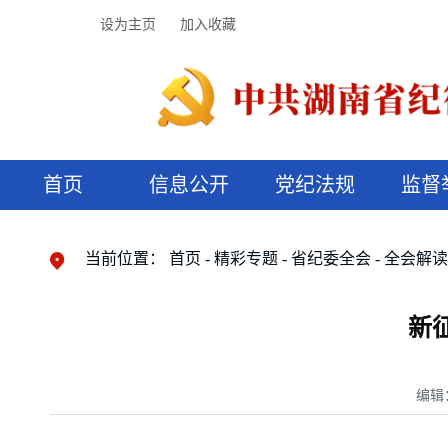
设为主页
加入收藏
首页
信息公开
党纪法规
监督
领导机构
党内法规
监督曝光
执纪审查
廉润湖湘
资料库
工作程序
国家法律
信访举报
党纪政务处分
湖湘好家风
组织机构
纪法课堂
清风文苑
预决算信
漫说纪法
当前位置：
首页
精彩专题
省纪委全会
全会解
新
编辑